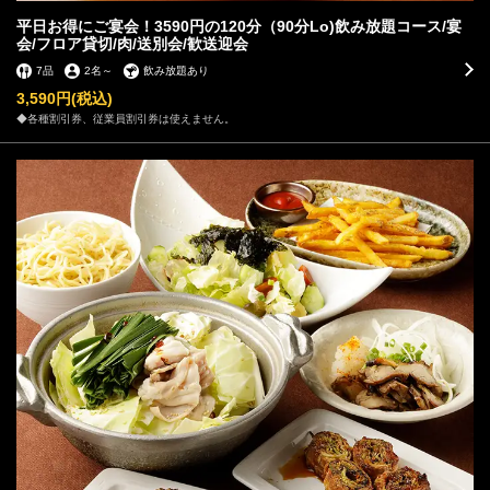
平日お得にご宴会！3590円の120分（90分Lo)飲み放題コース/宴
会/フロア貸切/肉/送別会/歓送迎会
7品
2名
～
飲み放題あり
3,590円
(税込)
◆各種割引券、従業員割引券は使えません。