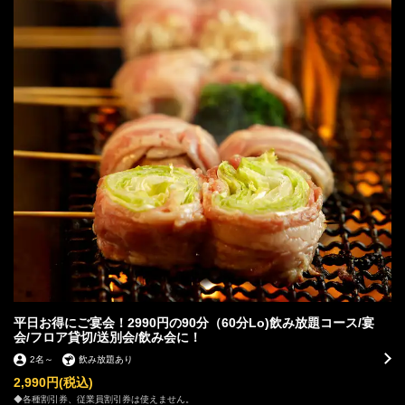
平日お得にご宴会！2990円の90分（60分Lo)飲み放題コース/宴
会/フロア貸切/送別会/飲み会に！
2名
～
飲み放題あり
2,990円
(税込)
◆各種割引券、従業員割引券は使えません。