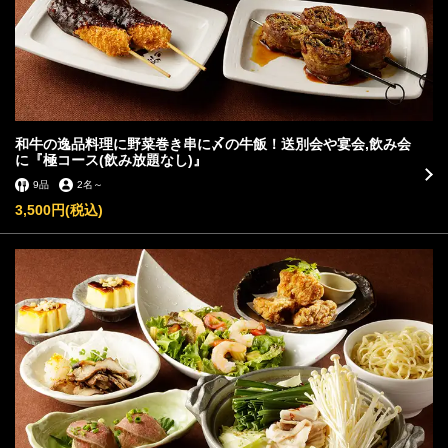
和牛の逸品料理に野菜巻き串に〆の牛飯！送別会や宴会,飲み会
に『極コース(飲み放題なし)』
9品
2名
～
3,500円
(税込)
この店舗情報をシェアする
コース | 炙り牛兵衛 岐阜駅玉宮店
岐阜県岐阜市長住町３-１９-４
https://akr6974662963.owst.jp/courses
お店情報をコピー