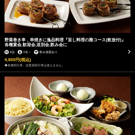
野菜巻き串，串焼きに逸品料理『旨し料理の雅コース(飲放付)』
各種宴会,歓迎会,送別会,飲み会に
8品
2名
～
飲み放題あり
4,800円
(税込)
◆各種割引券、従業員割引券は使えません。