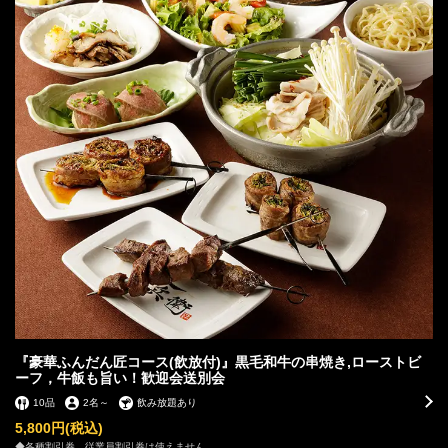
『豪華ふんだん匠コース(飲放付)』黒毛和牛の串焼き,ローストビ
ーフ，牛飯も旨い！歓迎会送別会
10品
2名
～
飲み放題あり
5,800円
(税込)
◆各種割引券、従業員割引券は使えません。