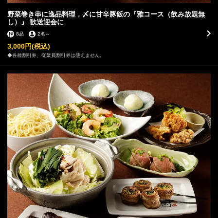
野菜巻き串に逸品料理，〆に甘辛豚飯の『雅コース（飲み放題無
し）』 歓送迎会に
8品
2名
～
3,000円
(税込)
◆各種割引券、従業員割引券は使えません。