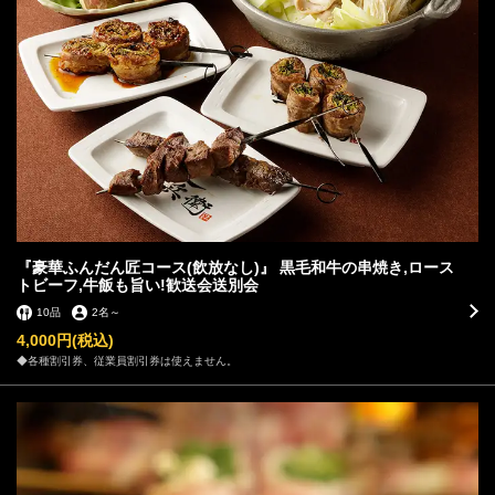
閉じる
『豪華ふんだん匠コース(飲放なし)』 黒毛和牛の串焼き,ロース
トビーフ,牛飯も旨い!歓送会送別会
10品
2名
～
4,000円
(税込)
◆各種割引券、従業員割引券は使えません。