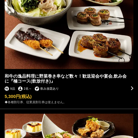
和牛の逸品料理に野菜巻き串など数々！歓送迎会や宴会,飲み会
に『極コース(飲放付き)』
9品
2名
～
飲み放題あり
5,300円
(税込)
◆各種割引券、従業員割引券は使えません。