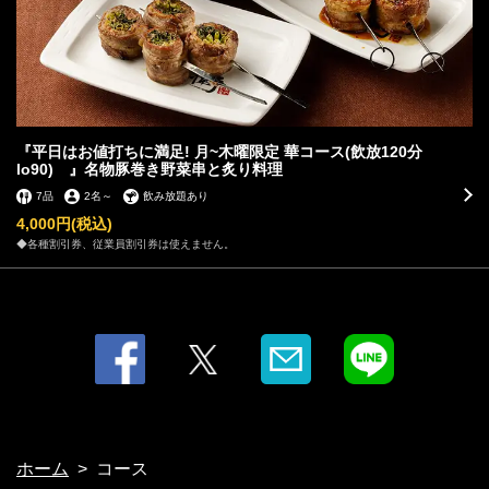
『平日はお値打ちに満足! 月~木曜限定 華コース(飲放120分
lo90) 』名物豚巻き野菜串と炙り料理
7品
2名
～
飲み放題あり
4,000円
(税込)
◆各種割引券、従業員割引券は使えません。
ホーム
コース