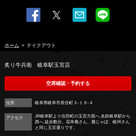
ホーム
テイクアウト
炙り牛兵衛 岐阜駅玉宮店
空席確認・予約する
住所
岐阜県岐阜市長住町３-１９-４
JR岐阜駅より住田町の玉宮方面へ,名鉄岐阜駅から
アクセス
西へ,徒歩数分。花串庵さん、雅じゃぽ、岐州さん
と同じ玉宮通りです。