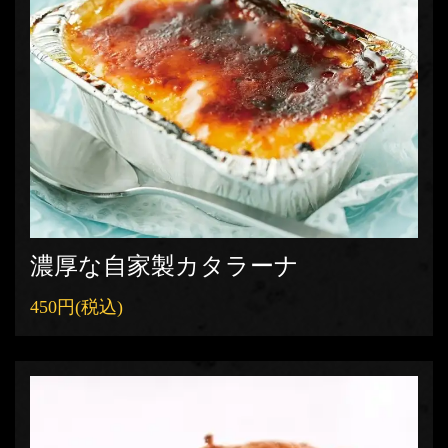
濃厚な自家製カタラーナ
450円
(税込)
この店舗情報をシェアする
テイクアウト | 炙り牛兵衛 岐阜駅玉宮店
岐阜県岐阜市長住町３-１９-４
https://akr6974662963.owst.jp/takeouts